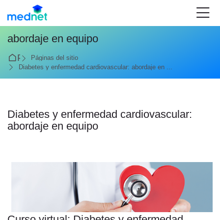
Skip to navigation
Skip to login form
Salta al contenido principal
Skip to accessibility options
Skip to footer
Skip accessibility options
abordaje en equipo
Página Principal
Páginas del sitio
Diabetes y enfermedad cardiovascular: abordaje en ...
Diabetes y enfermedad cardiovascular:
abordaje en equipo
Requisitos de finalización
Curso virtual: Diabetes y enfermedad