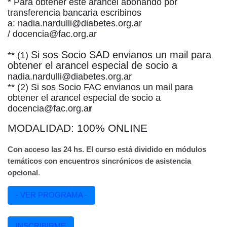
*
Para obtener este arancel abonando por
transferencia bancaria escribinos
a:
nadia.nardulli@diabetes.org.ar
/
docencia@fac.org.a
r
Si sos Socio SAD envianos un mail para
**
(1)
obtener el arancel especial de socio a
nadia.nardulli@diabetes.org.ar
**
(2) Si sos Socio FAC envianos un mail para
obtener el arancel especial de socio a
docencia@fac.org.a
r
MODALIDAD: 100% ONLINE
Con acceso las 24 hs. El curso está dividido en módulos
temáticos con encuentros sincrónicos de asistencia
opcional
.
- VER PROGRAMA -
INSCRIBIRME