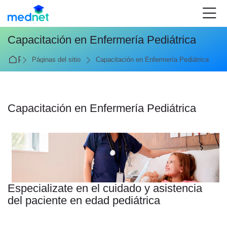
Skip to navigation
Skip to login form
Salta al contenido principal
Skip to accessibility options
Skip to footer
Skip accessibility options
Capacitación en Enfermería Pediátrica
Página Principal
Páginas del sitio
Capacitación en Enfermería Pediátrica
Capacitación en Enfermería Pediátrica
Requisitos de finalización
Especializate en el cuidado y asistencia
del paciente en edad pediátrica